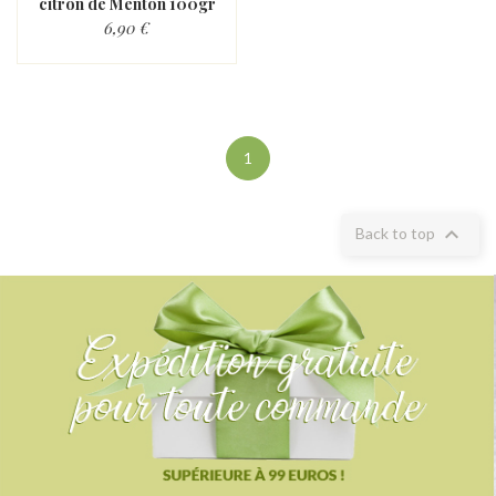
citron de Menton 100gr
6,90 €
1

Back to top