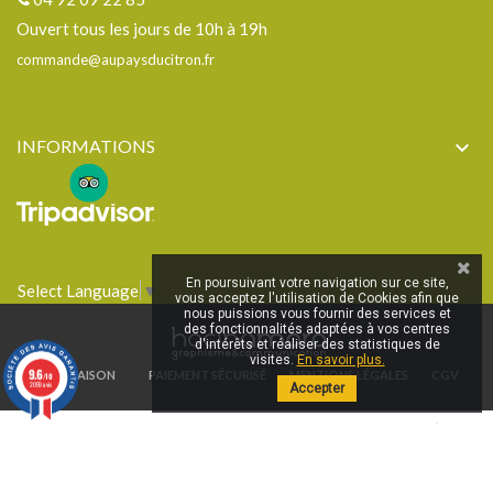
Ouvert tous les jours de 10h à 19h
commande@aupaysducitron.fr
INFORMATIONS

En poursuivant votre navigation sur ce site,
Select Language
▼
vous acceptez l'utilisation de Cookies afin que
nous puissions vous fournir des services et
des fonctionnalités adaptées à vos centres
d'intérêts et réaliser des statistiques de
visites.
En savoir plus.
9.6
LIVRAISON
PAIEMENT SÉCURISÉ
MENTIONS LÉGALES
CGV
/10
2059 avis
Accepter