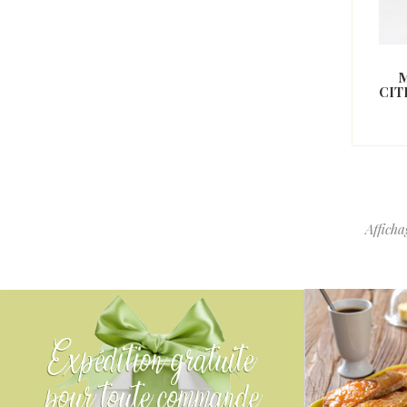
M
CIT
Afficha