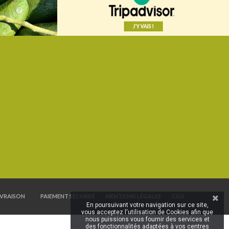
IVRAISON
PAIEMENT SÉCURISÉ
MENTIONS LÉGALES
CGV
En poursuivant votre navigation sur ce site,
vous acceptez l'utilisation de Cookies afin que
nous puissions vous fournir des services et
des fonctionnalités adaptées à vos centres