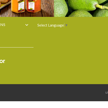
ONS

Select Language
▼
L