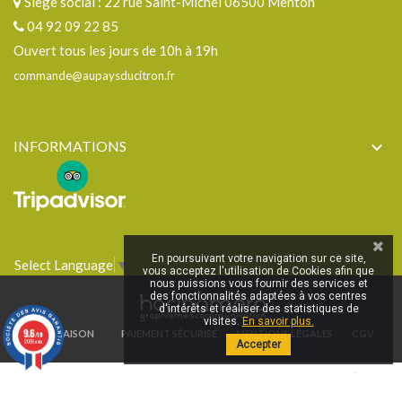
Siège social : 22 rue Saint-Michel 06500 Menton
04 92 09 22 85
Ouvert tous les jours de 10h à 19h
commande@aupaysducitron.fr
INFORMATIONS

En poursuivant votre navigation sur ce site,
Select Language
▼
vous acceptez l'utilisation de Cookies afin que
nous puissions vous fournir des services et
des fonctionnalités adaptées à vos centres
d'intérêts et réaliser des statistiques de
visites.
En savoir plus.
9.6
LIVRAISON
PAIEMENT SÉCURISÉ
MENTIONS LÉGALES
CGV
/10
2059 avis
Accepter