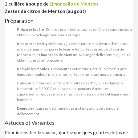
1 cuillère à soupe de
Limoncello de Menton
Zestes de citron de Menton (au goût)
Préparation
Préparer la pâte
: Dans un grand bol, battez les œufs et le sucre jusqu'à
obtenir un mélange mousseux et léger.
Incorporer les ingrédients
: Ajoutez la farine et la levure chimique au
mélange, puis incorporez le beurre fondu, les zestes de
citron de
Menton
et le
Limoncello de Menton
. Mélangez délicatement jusqu'à
obtenir une pâte homogène.
Remplir les moules
: Préchauffez votre four à 220°C. Versez la pâte
dans des moules à madeleines, en les remplissant aux trois quarts.
Cuisson
: Enfournez pendant 4 minutes à 220°C, puis réduisez la
température à 200°C et laissez cuire pendant 8 minutes
supplémentaires. Les madeleines doivent être dorées et légèrement
bombées.
Démouler
: Laissez tiédir quelques instants avant de démouler
délicatement.
Astuces et Variantes
Pour intensifier la saveur, ajoutez quelques gouttes de jus de