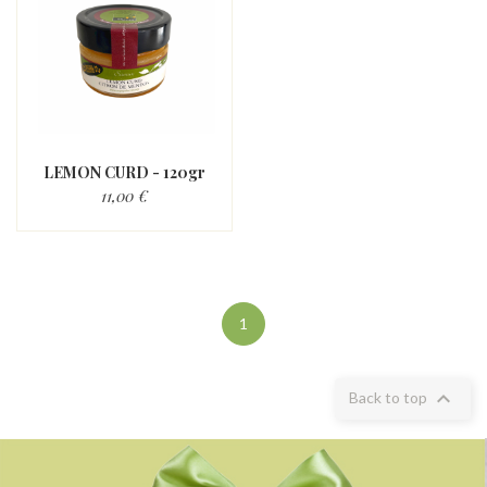
LEMON CURD - 120gr
11,00 €
1

Back to top