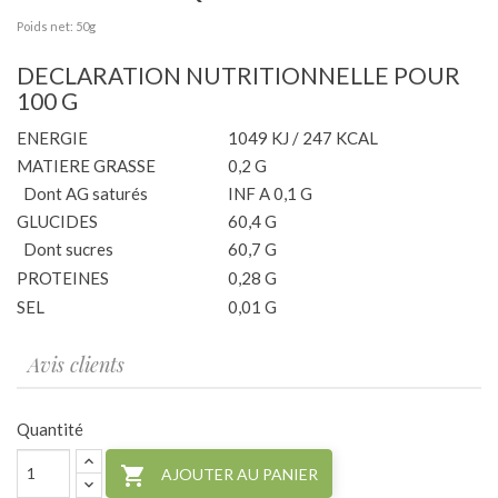
Poids net: 50g
DECLARATION NUTRITIONNELLE POUR
100 G
ENERGIE
1049 KJ / 247 KCAL
MATIERE GRASSE
0,2 G
Dont AG saturés
INF A 0,1 G
GLUCIDES
60,4 G
Dont sucres
60,7 G
PROTEINES
0,28 G
SEL
0,01 G
Avis clients
Quantité

AJOUTER AU PANIER