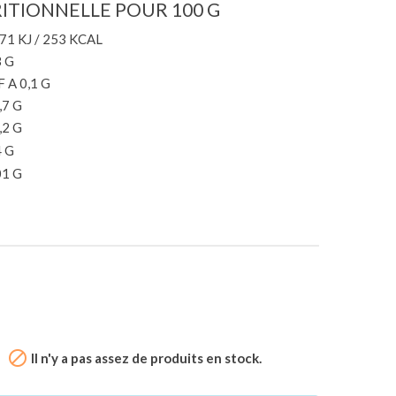
ITIONNELLE POUR 100 G
71 KJ / 253 KCAL
3 G
F A 0,1 G
,7 G
,2 G
4 G
01 G

Il n'y a pas assez de produits en stock.