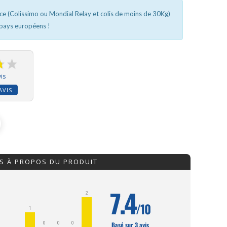
nce (Colissimo ou Mondial Relay et colis de moins de 30Kg)
 pays européens !
is
AVIS
IS À PROPOS DU PRODUIT
7.4
2
/10
1
0
0
0
Basé sur 3 avis