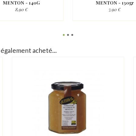
MENTON - 140G
MENTON - 130gr
8,90 €
7,90 €
t également acheté...