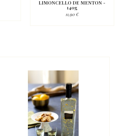
LIMONCELLO DE MENTON -
L
140g
11,90 €