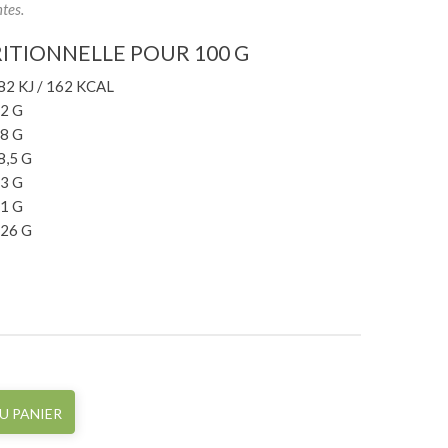
tes.
ITIONNELLE POUR 100 G
82 KJ / 162 KCAL
,2 G
,8 G
8,5 G
,3 G
,1 G
,26 G
U PANIER