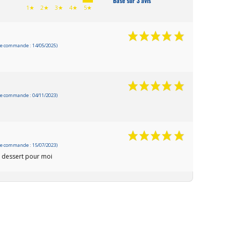
Basé sur 3 avis
1★
2★
3★
4★
5★
e commande : 14/05/2025)
e commande : 04/11/2023)
e commande : 15/07/2023)
t dessert pour moi