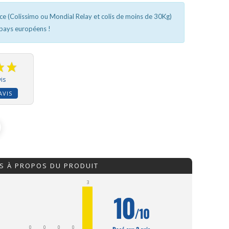
nce (Colissimo ou Mondial Relay et colis de moins de 30Kg)
 pays européens !
is
AVIS
IS À PROPOS DU PRODUIT
3
10
/10
0
0
0
0