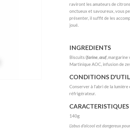
raviront les amateurs de citro
onctueux et savoureux, vous per
présenter, il suffit de les accom
joué.
INGREDIENTS
Biscuits (
farine
,
œuf
, margarine 
Martinique AOC, infusion de ze
CONDITIONS D'UTI
Conserver à l'abri de la lumière 
réfrigérateur.
CARACTERISTIQUES
140g
L'abus d'alcool est dangereux po