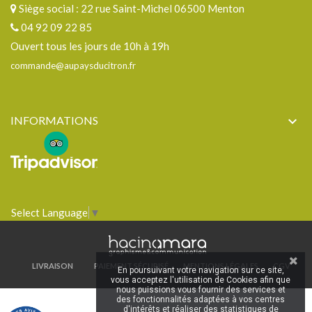
Siège social : 22 rue Saint-Michel 06500 Menton
04 92 09 22 85
Ouvert tous les jours de 10h à 19h
commande@aupaysducitron.fr
INFORMATIONS

Select Language
▼
LIVRAISON
PAIEMENT SÉCURISÉ
MENTIONS LÉGALES
CGV
En poursuivant votre navigation sur ce site,
vous acceptez l'utilisation de Cookies afin que
nous puissions vous fournir des services et
des fonctionnalités adaptées à vos centres
d'intérêts et réaliser des statistiques de