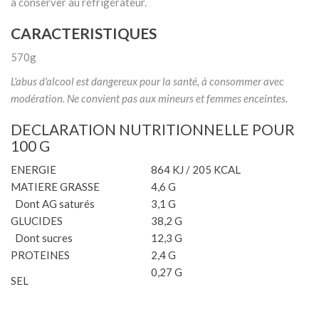
à conserver au réfrigérateur.
CARACTERISTIQUES
570g
L'abus d'alcool est dangereux pour la santé, à consommer avec
modération. Ne convient pas aux mineurs et femmes enceintes.
DECLARATION NUTRITIONNELLE POUR
100 G
ENERGIE
864 KJ / 205 KCAL
MATIERE GRASSE
4,6 G
Dont AG saturés
3,1 G
GLUCIDES
38,2 G
Dont sucres
12,3 G
PROTEINES
2,4 G
0,27 G
SEL