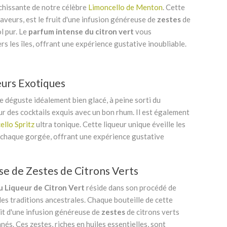
îchissante de notre célèbre
Limoncello de Menton
. Cette
saveurs, est le fruit d'une infusion généreuse de
zestes
de
ol pur. Le
parfum intense
du citron vert
vous
s les îles, offrant une expérience gustative inoubliable.
urs Exotiques
e déguste idéalement bien glacé, à peine sorti du
 des cocktails exquis avec un bon rhum. Il est également
ello Spritz
ultra tonique. Cette liqueur unique éveille les
 à chaque gorgée, offrant une expérience gustative
e de Zestes de Citrons Verts
u Liqueur de Citron Vert
réside dans son procédé de
des traditions ancestrales. Chaque bouteille de cette
uit d'une infusion généreuse de
zestes
de citrons verts
és. Ces zestes, riches en huiles essentielles, sont