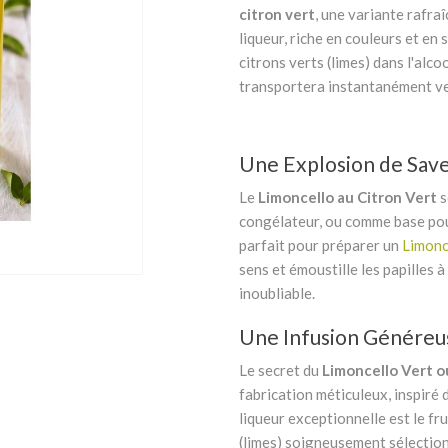
citron vert
, une variante rafra
liqueur, riche en couleurs et en 
citrons verts (limes) dans l'alco
transportera instantanément ver
Une Explosion de Save
Le
Limoncello au Citron Vert
s
congélateur, ou comme base pour
parfait pour préparer un
Limonc
sens et émoustille les papilles
inoubliable.
Une Infusion Généreus
Le secret du
Limoncello Vert o
fabrication méticuleux, inspiré 
liqueur exceptionnelle est le fr
(limes) soigneusement sélectionn