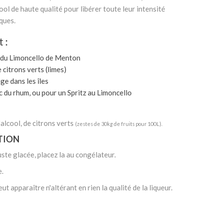
ol de haute qualité pour libérer toute leur intensité
ques.
 :
 du Limoncello de Menton
citrons verts (limes)
e dans les îles
ec du rhum, ou pour un Spritz au Limoncello
'alcool, de citrons verts
(zestes de 30kg de fruits pour 100L).
TION
uste glacée, placez la au congélateur.
e.
ut apparaître n'altérant en rien la qualité de la liqueur.