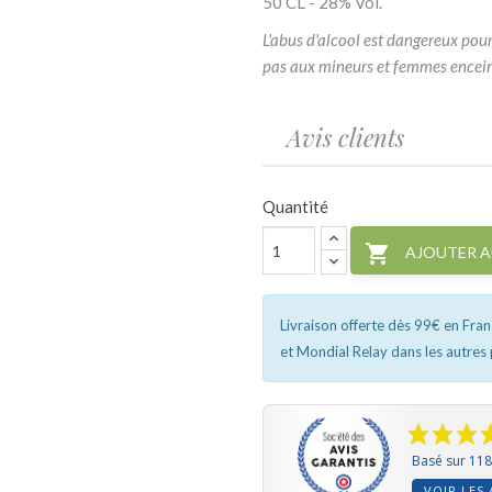
50 CL - 28% Vol.
L'abus d'alcool est dangereux po
pas aux mineurs et femmes encein
Avis clients
Quantité

AJOUTER A
Livraison offerte dès 99€ en Fra
et Mondial Relay dans les autres
Basé sur 118
VOIR LES 