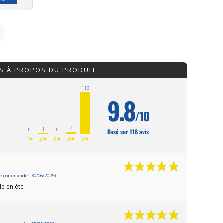
IS À PROPOS DU PRODUIT
113
9.8
/10
4
1
0
0
Basé sur 118 avis
1★
2★
3★
4★
5★
e commande : 30/06/2026)
le en été