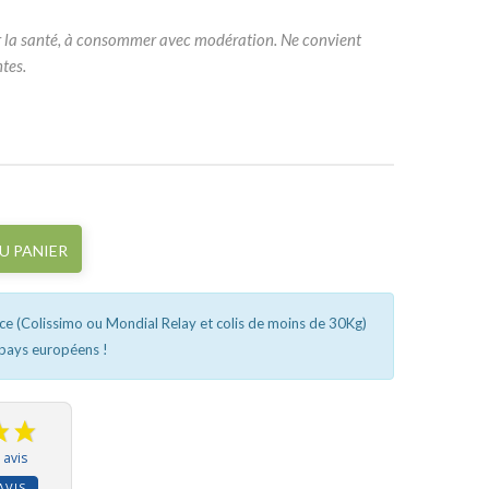
ur la santé, à consommer avec modération. Ne convient
tes.
U PANIER
nce (Colissimo ou Mondial Relay et colis de moins de 30Kg)
 pays européens !
 avis
AVIS