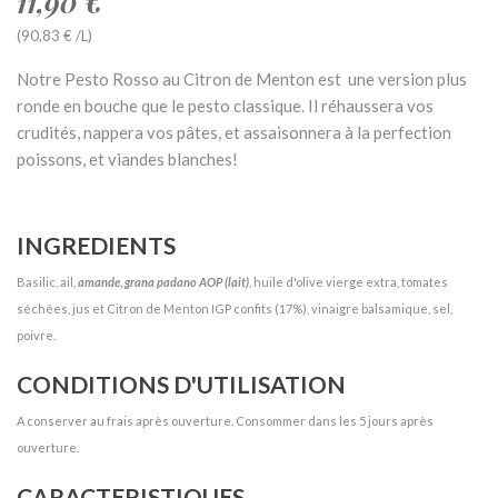
11,90 €
(90,83 € /L)
Notre Pesto Rosso au Citron de Menton est une version plus
ronde en bouche que le pesto classique. Il réhaussera vos
crudités, nappera vos pâtes, et assaisonnera à la perfection
poissons, et viandes blanches!
INGREDIENTS
Basilic, ail,
amande
,
grana padano AOP (lait)
, huile d'olive vierge extra, tomates
séchées, jus et Citron de Menton IGP confits (17%), vinaigre balsamique, sel,
poivre.
CONDITIONS D'UTILISATION
A conserver au frais après ouverture. Consommer dans les 5 jours après
ouverture.
CARACTERISTIQUES