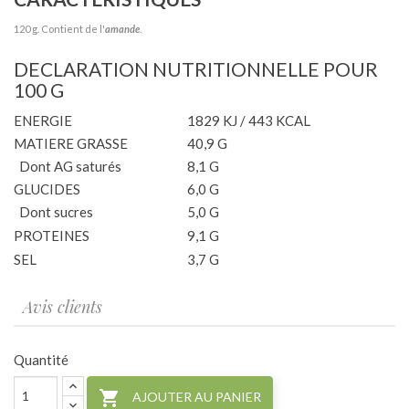
120 g. Contient de l'
amande
.
DECLARATION NUTRITIONNELLE POUR
100 G
ENERGIE
1829 KJ / 443 KCAL
MATIERE GRASSE
40,9 G
Dont AG saturés
8,1 G
GLUCIDES
6,0 G
Dont sucres
5,0 G
PROTEINES
9,1 G
SEL
3,7 G
Avis clients
Quantité

AJOUTER AU PANIER