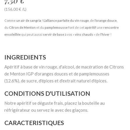
7,50 €
(156,00 € /L)
Comme
un air de sangria
!
L’alliance parfaite du vin rouge
, de
l’orange douce
,
du
Citron de Menton
et du
pamplemousse
font de cet
apéritif
une
rencontre
ensoleillée
qui peut aussi
servir de base
à vos «
vins chauds
» de
l’hiver
!
INGREDIENTS
Apéritif à base de vin rouge, d'alcool, de macération de Citrons
de Menton IGP d'oranges douces et de pamplemousses
(12.6%), de sucre, d'épices et d'extrait naturel d'épices.
CONDITIONS D'UTILISATION
Notre apéritif se déguste frais, placez la bouteille au
réfrigérateur ou servez le avec des glaçons.
CARACTERISTIQUES