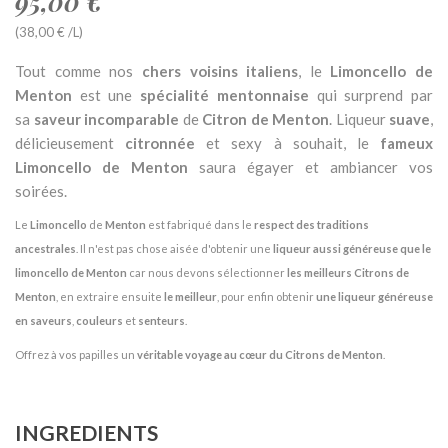
95,00 €
(38,00 € /L)
Tout comme nos
chers voisins italiens
, le
Limoncello de
Menton
est une
spécialité mentonnaise
qui surprend par
sa
saveur incomparable
de
Citron de Menton
. Liqueur
suave
,
délicieusement
citronnée
et sexy à souhait, le
fameux
Limoncello de Menton
saura égayer et ambiancer vos
soirées.
Le
Limoncello
de
Menton
est fabriqué dans le
respect des traditions
ancestrales
. Il n'est pas chose aisée d'obtenir une
liqueur aussi généreuse que le
limoncello
de Menton
car nous devons sélectionner
les meilleurs Citrons de
Menton
, en extraire ensuite
le meilleur
, pour enfin obtenir
une liqueur généreuse
en saveurs
,
couleurs
et
senteurs
.
Offrez à vos papilles un
véritable voyage au cœur du Citrons de Menton
.
INGREDIENTS