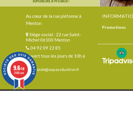
INFORMATI
Au cœur de la rue piétonne à
Menton
Promotions
Siège social : 22 rue Saint-
Michel 06500 Menton
04 92 09 22 85
Ouvert tous les jours de 10h à
19h
9.6
/10
commande@aupaysducitron.fr
2060 avis