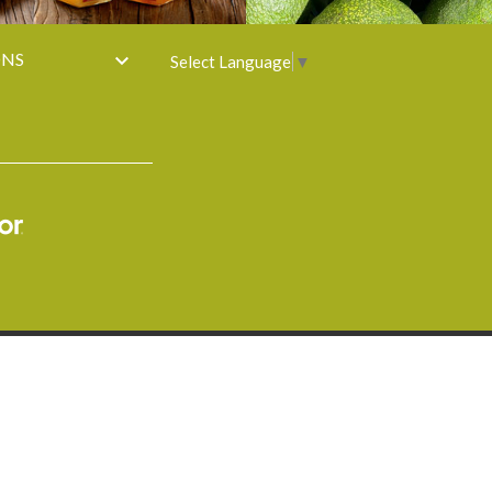
ONS

Select Language
▼
L