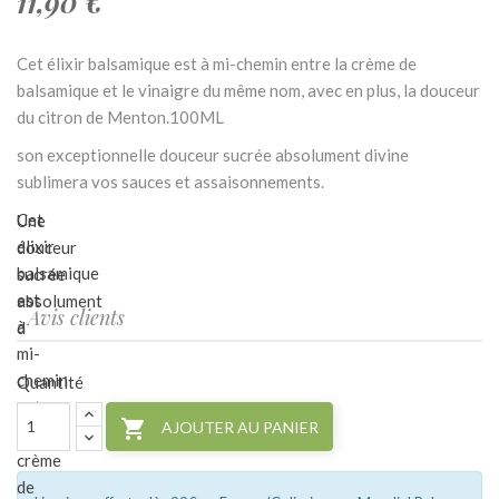
11,90 €
Cet élixir balsamique est à mi-chemin entre la crème de
balsamique et le vinaigre du même nom, avec en plus, la douceur
du citron de Menton.100ML
son exceptionnelle douceur sucrée absolument divine
sublimera vos sauces et assaisonnements.
Cet
Une
élixir
douceur
balsamique
sucrée
est
absolument
Avis clients
à
d
mi-
chemin
Quantité
entre

AJOUTER AU PANIER
la
crème
de