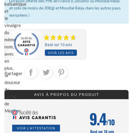
Livraison offerte dès 99€ en France (Colissimo ou Mondial Relay
balsamique
et colis de moins de 30Kg) et Mondial Relay dans les autres pays
et
européens !
le
vinaigre
du
même
Basé sur 10 avis
nom,
VOIR LES AVIS
avec
en
plus,
Partager
la
douceur
du
AVIS À PROPOS DU PRODUIT
citron
de
9.4
Menton.
/10
VOIR L'ATTESTATION
Basé sur 10 avis